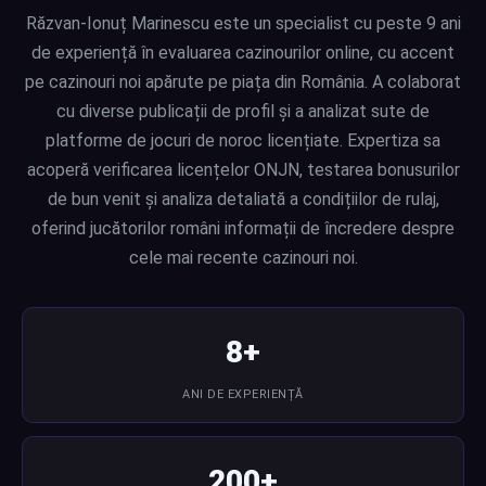
Răzvan-Ionuț Marinescu este un specialist cu peste 9 ani
de experiență în evaluarea cazinourilor online, cu accent
pe cazinouri noi apărute pe piața din România. A colaborat
cu diverse publicații de profil și a analizat sute de
platforme de jocuri de noroc licențiate. Expertiza sa
acoperă verificarea licențelor ONJN, testarea bonusurilor
de bun venit și analiza detaliată a condițiilor de rulaj,
oferind jucătorilor români informații de încredere despre
cele mai recente cazinouri noi.
8+
ANI DE EXPERIENȚĂ
200+