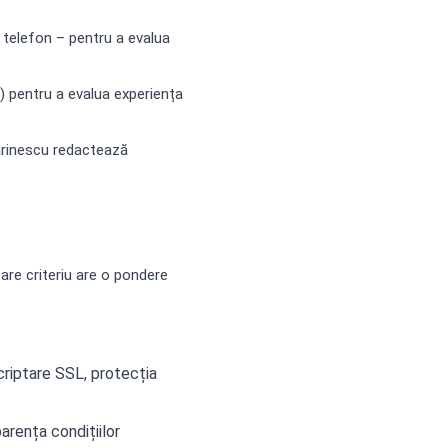
l, telefon – pentru a evalua
 pentru a evalua experiența
arinescu redactează
care criteriu are o pondere
criptare SSL, protecția
arența condițiilor