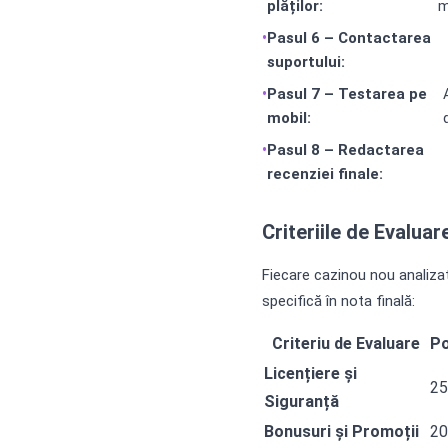
plăților:
m
Pasul 6 – Contactarea
suportului:
Pasul 7 – Testarea pe
mobil:
Pasul 8 – Redactarea
recenziei finale:
Criteriile de Evalua
Fiecare cazinou nou analiza
specifică în nota finală:
Criteriu de Evaluare
P
Licențiere și
2
Siguranță
Bonusuri și Promoții
2